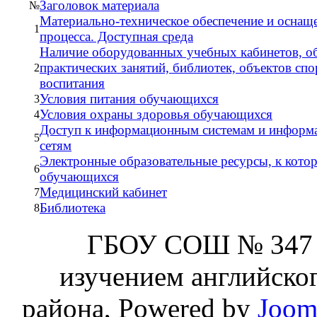
Заголовок материала
№
Материально-техническое обеспечение и оснащ
1
процесса. Доступная среда
Наличие оборудованных учебных кабинетов, об
практических занятий, библиотек, объектов спо
2
воспитания
Условия питания обучающихся
3
Условия охраны здоровья обучающихся
4
Доступ к информационным системам и информ
5
сетям
Электронные образовательные ресурсы, к кото
6
обучающихся
Медицинский кабинет
7
Библиотека
8
ГБОУ СОШ № 347 
изучением английског
района, Powered by
Joom