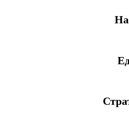
На
Е
Стра