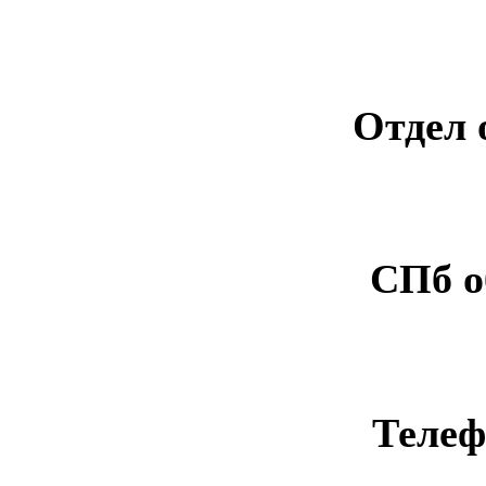
Отдел 
СПб о
Телеф