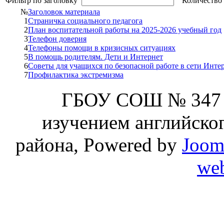
Фильтр по заголовку
Количество 
№
Заголовок материала
1
Страничка социального педагога
2
План воспитательной работы на 2025-2026 учебный год
3
Телефон доверия
4
Телефоны помощи в кризисных ситуациях
5
В помощь родителям. Дети и Интернет
6
Советы для учащихся по безопасной работе в сети Инте
7
Профилактика экстремизма
ГБОУ СОШ № 347 
изучением английског
района, Powered by
Joom
web