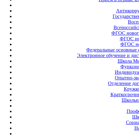
Антикорру
Государстве
Восп
Всероссийс
ФГОС новог
ФГОС но
ФГОС но
Федеральные основные 
Электронное обучение и ди
Школа Ми
Функцио
Индивидуа
Опытно-эк
Отделение до
Кружк
Краткосрочн
Школьн
Проф
Шк
Социа
Н