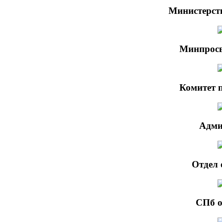
Министерст
Минпросв
Комитет 
Адми
Отдел 
СПб о