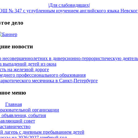
|Для слабовидящих|
Ш № 347 с углубленным изучением английского языка Невског
гое дело
ние новости
 несовершеннолетних в диверсионно-террористическую деятел
 выпадений детей из окна
сть на железной дороге
реднего профессионального образования
аркотического месячника в Санкт-Петербурге
вное меню
Главная
бразовательной организации
 объявления, события
авляющий совет
аставничество
й лагерь с дневным пребыванием детей
ассы на 2026/2027 учебный год