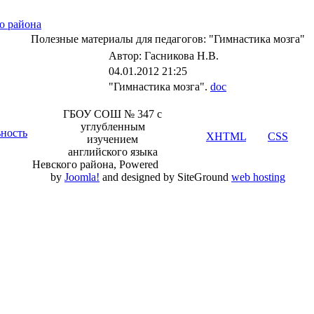
о района
Полезные материалы для педагогов: "Гимнастика мозга"
Автор: Гасникова Н.В.
04.01.2012 21:25
"Гимнастика мозга".
doc
ГБОУ СОШ № 347 с
углубленным
ьность
Valid
XHTML
and
CSS
.
изучением
английского языка
Невского района, Powered
by
Joomla!
and designed by SiteGround
web hosting