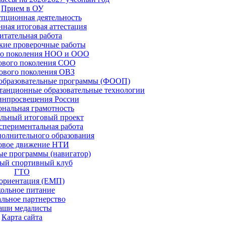
Прием в ОУ
пционная деятельность
нная итоговая аттестация
итательная работа
кие проверочные работы
о поколения НОО и ООО
вого поколения СОО
вого поколения ОВЗ
образовательные программы (ФООП)
станционные образовательные технологии
нпросвещения России
нальная грамотность
льный итоговый проект
спериментальная работа
полнительного образования
овое движение НТИ
ые программы (навигатор)
ый спортивный клуб
ГТО
ориентация (ЕМП)
ольное питание
льное партнерство
аши медалисты
Карта сайта