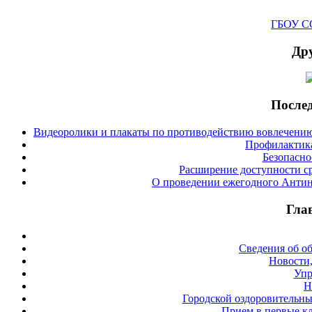
ГБОУ СО
Дру
Послед
Видеоролики и плакаты по противодействию вовлечению
Профилактика
Безопасно
Расширение доступности с
О проведении ежегодного Антин
Гла
Сведения об о
Новости,
Упр
Н
Городской оздоровительны
Прием в первые кл