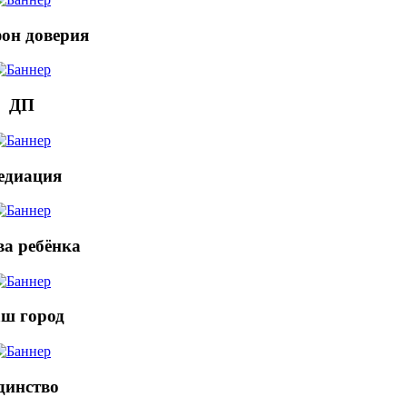
он доверия
ДП
едиация
а ребёнка
ш город
динство