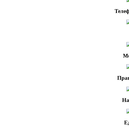
Телеф
М
Прав
На
Е