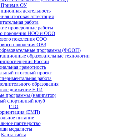
Прием в ОУ
пционная деятельность
нная итоговая аттестация
итательная работа
кие проверочные работы
о поколения НОО и ООО
вого поколения СОО
вого поколения ОВЗ
образовательные программы (ФООП)
станционные образовательные технологии
нпросвещения России
нальная грамотность
льный итоговый проект
спериментальная работа
полнительного образования
овое движение НТИ
ые программы (навигатор)
ый спортивный клуб
ГТО
ориентация (ЕМП)
ольное питание
льное партнерство
аши медалисты
Карта сайта