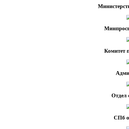
Министерст
Минпросв
Комитет 
Адми
Отдел 
СПб о