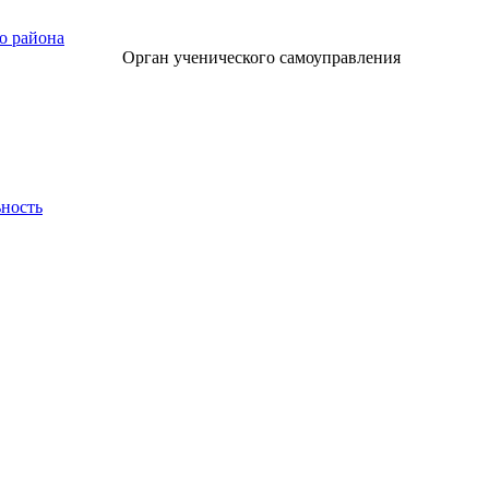
о района
Орган ученического самоуправления
ьность