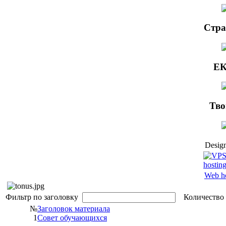
Стра
ЕК
Тво
Design
Web h
Фильтр по заголовку
Количество 
№
Заголовок материала
1
Совет обучающихся