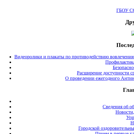
ГБОУ СО
Дру
Послед
Видеоролики и плакаты по противодействию вовлечению
Профилактика
Безопасно
Расширение доступности с
О проведении ежегодного Антин
Гла
Сведения об о
Новости,
Упр
Н
Городской оздоровительны
Прием в первые кл