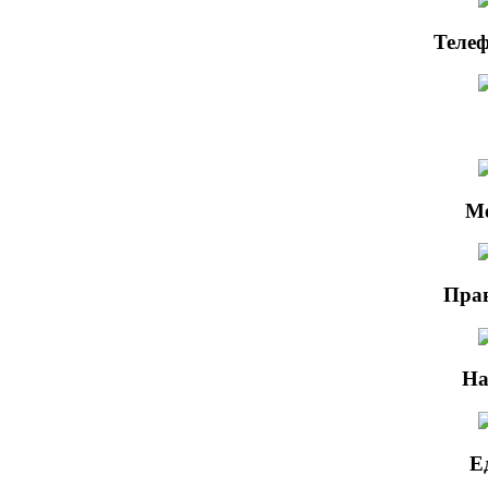
Телеф
М
Прав
На
Е