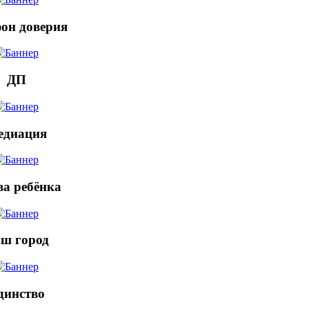
он доверия
ДП
едиация
а ребёнка
ш город
динство