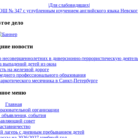
|Для слабовидящих|
Ш № 347 с углубленным изучением английского языка Невског
гое дело
ние новости
 несовершеннолетних в диверсионно-террористическую деятел
 выпадений детей из окна
сть на железной дороге
реднего профессионального образования
аркотического месячника в Санкт-Петербурге
вное меню
Главная
бразовательной организации
 объявления, события
авляющий совет
аставничество
й лагерь с дневным пребыванием детей
ассы на 2026/2027 учебный год