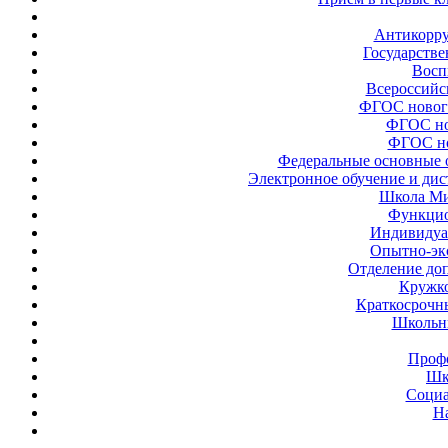
Антикорру
Государстве
Восп
Всероссийс
ФГОС новог
ФГОС но
ФГОС но
Федеральные основные 
Электронное обучение и ди
Школа Ми
Функцио
Индивидуа
Опытно-эк
Отделение до
Кружк
Краткосрочн
Школьн
Проф
Шк
Социа
Н