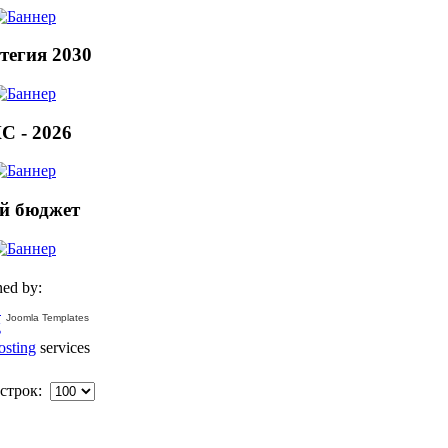
тегия 2030
С - 2026
й бюджет
ed by:
Joomla Templates
osting
services
строк: