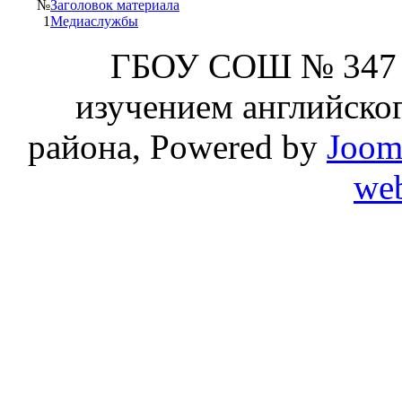
№
Заголовок материала
1
Медиаслужбы
ГБОУ СОШ № 347 
изучением английског
района, Powered by
Joom
web