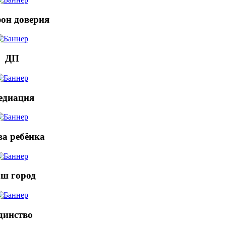
он доверия
ДП
едиация
а ребёнка
ш город
динство