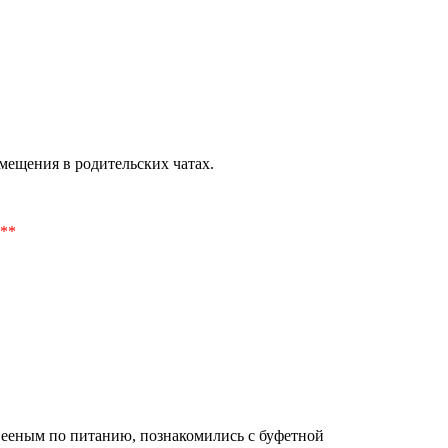
мещения в родительских чатах
.
**
твееным по питанию,
познакомились
с буфетной