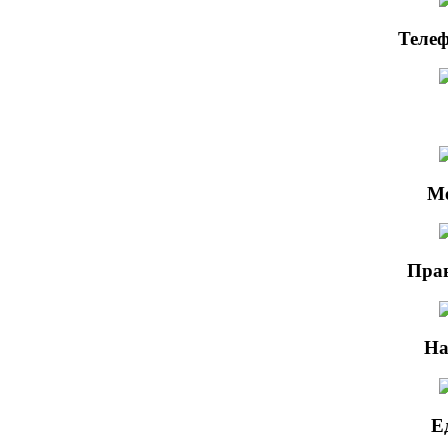
Телеф
М
Прав
На
Е