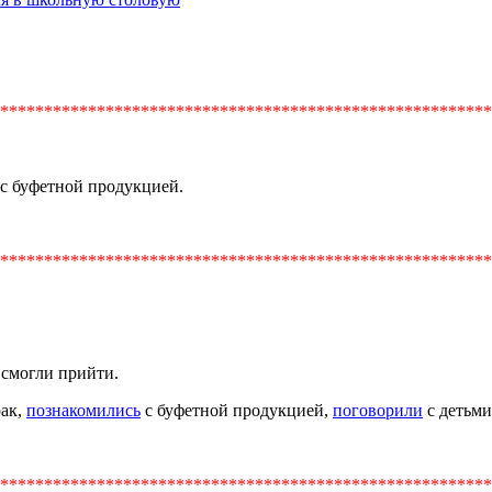
********************************************************
с буфетной продукцией.
********************************************************
 смогли прийти.
рак,
познакомились
с буфетной продукцией,
поговорили
с детьми
********************************************************