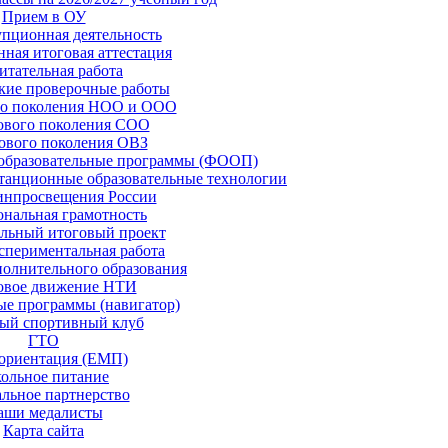
Прием в ОУ
пционная деятельность
нная итоговая аттестация
итательная работа
кие проверочные работы
о поколения НОО и ООО
вого поколения СОО
вого поколения ОВЗ
образовательные программы (ФООП)
станционные образовательные технологии
нпросвещения России
нальная грамотность
льный итоговый проект
спериментальная работа
полнительного образования
овое движение НТИ
ые программы (навигатор)
ый спортивный клуб
ГТО
ориентация (ЕМП)
ольное питание
льное партнерство
аши медалисты
Карта сайта