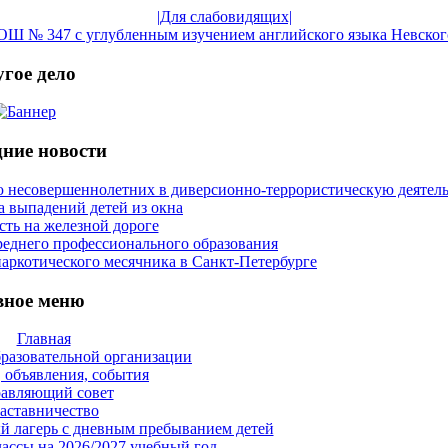
|Для слабовидящих|
Ш № 347 с углубленным изучением английского языка Невског
гое дело
ние новости
 несовершеннолетних в диверсионно-террористическую деятел
 выпадений детей из окна
сть на железной дороге
реднего профессионального образования
аркотического месячника в Санкт-Петербурге
вное меню
Главная
бразовательной организации
 объявления, события
авляющий совет
аставничество
й лагерь с дневным пребыванием детей
ассы на 2026/2027 учебный год