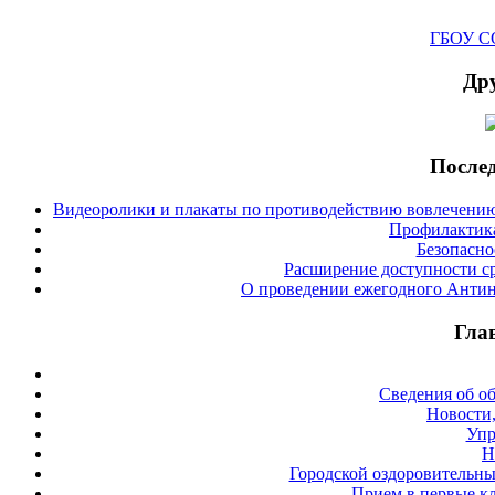
ГБОУ СО
Дру
Послед
Видеоролики и плакаты по противодействию вовлечению
Профилактика
Безопасно
Расширение доступности с
О проведении ежегодного Антин
Гла
Сведения об о
Новости,
Упр
Н
Городской оздоровительны
Прием в первые кл