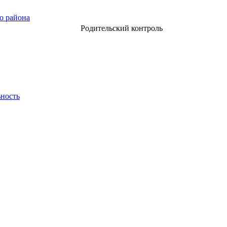
о района
Родительский контроль
ьность