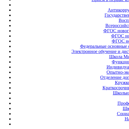
Антикорру
Государстве
Восп
Всероссийс
ФГОС новог
ФГОС но
ФГОС но
Федеральные основные 
Электронное обучение и ди
Школа Ми
Функцио
Индивидуа
Опытно-эк
Отделение до
Кружк
Краткосрочн
Школьн
Проф
Шк
Социа
Н