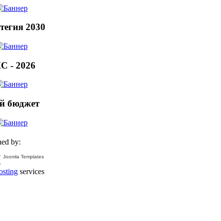
тегия 2030
С - 2026
й бюджет
ed by:
Joomla Templates
osting
services