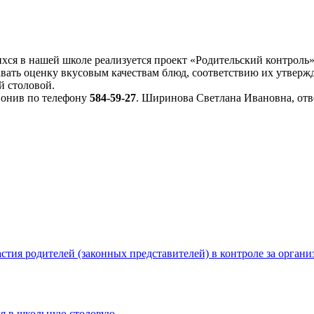
хся в нашей школе реализуется проект «Родительский контроль
давать оценку вкусовым качествам блюд, соответствию их утвер
й столовой.
вонив по телефону
584-59-27
. Ширинова Светлана Ивановна, отв
стия родителей (законных представителей) в контроле за орган
ля в школьную столовую