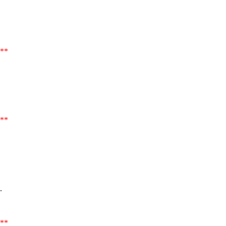
**
**
.
**