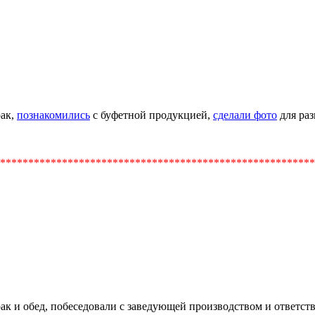
рак,
познакомились
с буфетной продукцией,
сделали фото
для
раз
********************************************************
ак и обед, побеседовали с заведующей производством и ответс