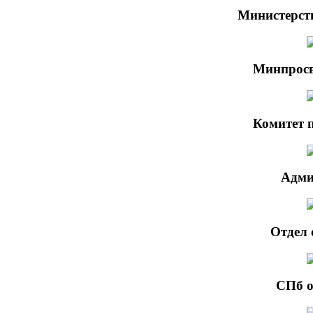
Министерст
Минпросв
Комитет 
Адми
Отдел 
СПб о