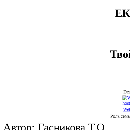
ЕК
Тво
Des
Web
Роль сем
Автор: Гасникова Т.О.