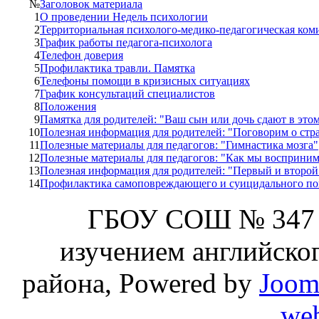
№
Заголовок материала
1
О проведении Недель психологии
2
Территориальная психолого-медико-педагогическая ком
3
График работы педагога-психолога
4
Телефон доверия
5
Профилактика травли. Памятка
6
Телефоны помощи в кризисных ситуациях
7
График консультаций специалистов
8
Положения
9
Памятка для родителей: "Ваш сын или дочь сдают в это
10
Полезная информация для родителей: "Поговорим о стр
11
Полезные материалы для педагогов: "Гимнастика мозга"
12
Полезные материалы для педагогов: "Как мы восприн
13
Полезная информация для родителей: "Первый и второй 
14
Профилактика самоповреждающего и суицидального по
ГБОУ СОШ № 347 
изучением английског
района, Powered by
Joom
web