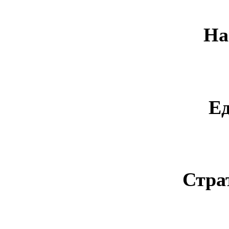
На
Е
Стра