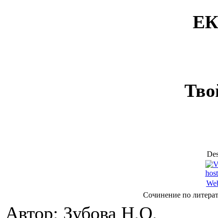
ЕК
Тво
Des
Web
Сочинение по литерат
Автор: Зубова Н.О.