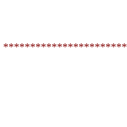
***********************