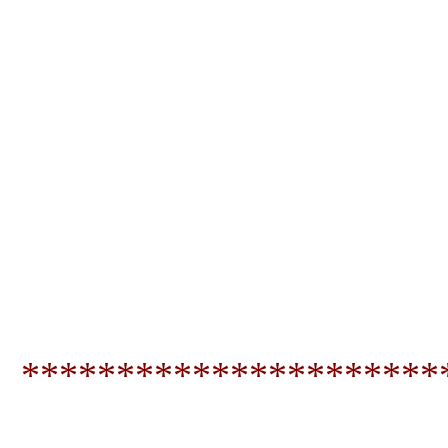
**********************