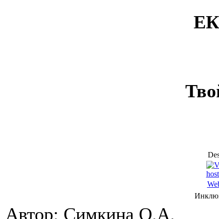
ЕК
Тво
Des
Web
Инклюз
Автор: Симкина О.А.